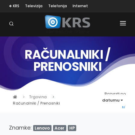
🡸 KRS
Televizija
Telefonija
Internet
RAČUNALNIKI /
OSEBNA NEGA
PRENOSNIKI
MALI GOSP. APARATI
KLIMA NAPRAVE
SESALNIKI
Razvrsti po
Trgovina
datumu
Računalniki / Prenosniki
TELEVIZORJI
BELA TEHNIKA
Znamke:
Lenovo
Acer
HP
RAČUNALNIŠTVO