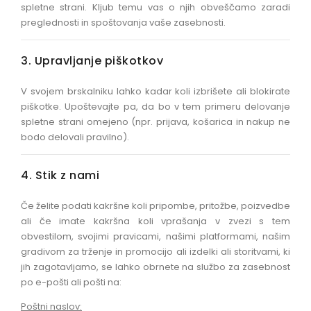
spletne strani. Kljub temu vas o njih obveščamo zaradi
preglednosti in spoštovanja vaše zasebnosti.
3. Upravljanje piškotkov
V svojem brskalniku lahko kadar koli izbrišete ali blokirate
piškotke. Upoštevajte pa, da bo v tem primeru delovanje
spletne strani omejeno (npr. prijava, košarica in nakup ne
bodo delovali pravilno).
4. Stik z nami
Če želite podati kakršne koli pripombe, pritožbe, poizvedbe
ali če imate kakršna koli vprašanja v zvezi s tem
obvestilom, svojimi pravicami, našimi platformami, našim
gradivom za trženje in promocijo ali izdelki ali storitvami, ki
jih zagotavljamo, se lahko obrnete na službo za zasebnost
po e-pošti ali pošti na:
Poštni naslov: