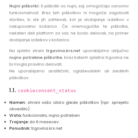
Nujni piškotki:
ti piškotki so nujni, saj omogočajo osnovno
OSTALO
funkcionalnost. Brez teh piškotkov ni mogoče zagotoviti
storitev, ki ste jih zahtevali, kot je dodajanje izdelkov v
nakupovalno košarico. Če onemogočite te piškotke,
nekateri deli platform za vas ne bodo delovali, na primer
dodajanje izdelkov v košarico.
Na spletni strani
trgovina.krs.net
uporabljamo izključno
nujno potrebne piškotke
, brez katerih spletna trgovina ne
bi mogla pravilno delovati.
Ne uporabljamo analitičnih, oglaševalskih ali sledilnih
piškotkov.
1.1.
cookieconsent_status
Namen:
shrani vašo izbiro glede piškotkov (npr. sprejeto
obvestilo).
Vrsta:
funkcionalni, nujno potreben.
Trajanje:
do 6 mesecev.
Ponudnik:
trgovina.krs.net