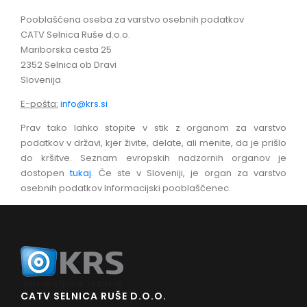
Pooblaščena oseba za varstvo osebnih podatkov
CATV Selnica Ruše d.o.o.
Mariborska cesta 25
2352 Selnica ob Dravi
Slovenija
E-pošta:
info@krs.si
Prav tako lahko stopite v stik z organom za varstvo
podatkov v državi, kjer živite, delate, ali menite, da je prišlo
do kršitve. Seznam evropskih nadzornih organov je
dostopen
tukaj
. Če ste v Sloveniji, je organ za varstvo
osebnih podatkov Informacijski pooblaščenec.
CATV SELNICA RUŠE D.O.O.