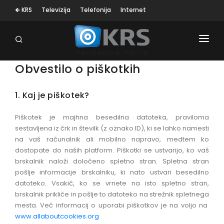
🡸 KRS
Televizija
Telefonija
Internet
Obvestilo o piškotkih
OSEBNA NEGA
1. Kaj je piškotek?
MALI GOSP. APARATI
Piškotek je majhna besedilna datoteka, praviloma
sestavljena iz črk in številk (z oznako ID), ki se lahko namesti
KLIMA NAPRAVE
na vaš računalnik ali mobilno napravo, medtem ko
dostopate do naših platform. Piškotki se ustvarijo, ko vaš
SESALNIKI
brskalnik naloži določeno spletno stran. Spletna stran
pošlje informacije brskalniku, ki nato ustvari besedilno
TELEVIZORJI
datoteko. Vsakič, ko se vrnete na isto spletno stran,
brskalnik prikliče in pošlje to datoteko na strežnik spletnega
BELA TEHNIKA
mesta. Več informacij o uporabi piškotkov je na voljo na
www.allaboutcookies.org
.
RAČUNALNIŠTVO