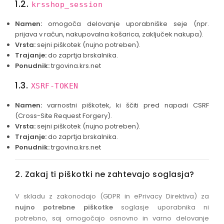
1.2.
krsshop_session
Namen:
omogoča delovanje uporabniške seje (npr.
prijava v račun, nakupovalna košarica, zaključek nakupa).
Vrsta:
sejni piškotek (nujno potreben).
Trajanje:
do zaprtja brskalnika.
Ponudnik:
trgovina.krs.net
1.3.
XSRF-TOKEN
Namen:
varnostni piškotek, ki ščiti pred napadi CSRF
(Cross-Site Request Forgery).
Vrsta:
sejni piškotek (nujno potreben).
Trajanje:
do zaprtja brskalnika.
Ponudnik:
trgovina.krs.net
2. Zakaj ti piškotki ne zahtevajo soglasja?
V skladu z zakonodajo (GDPR in ePrivacy Direktiva) za
nujno potrebne piškotke
soglasje uporabnika ni
potrebno, saj omogočajo osnovno in varno delovanje