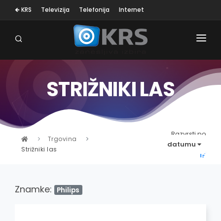
🡸 KRS
Televizija
Telefonija
Internet
STRIŽNIKI LAS
OSEBNA NEGA
MALI GOSP. APARATI
KLIMA NAPRAVE
Razvrsti po
Trgovina
datumu
Strižniki las
SESALNIKI
TELEVIZORJI
Znamke:
Philips
BELA TEHNIKA
RAČUNALNIŠTVO