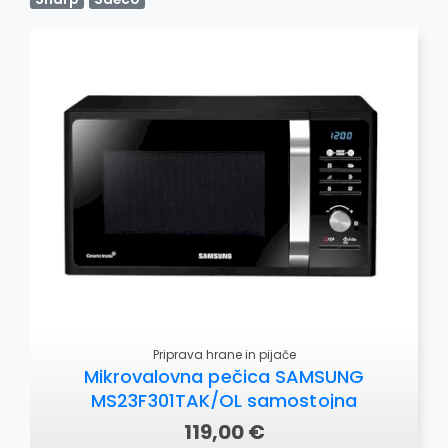
OSTALO
Priprava hrane in pijače
Mikrovalovna pečica SAMSUNG
MS23F301TAK/OL samostojna
119,00 €