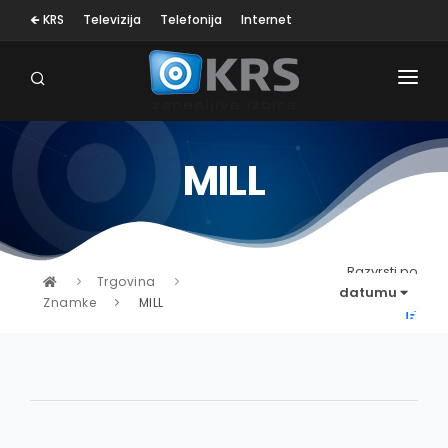
🡸 KRS
Televizija
Telefonija
Internet
MILL
OSEBNA NEGA
MALI GOSP. APARATI
KLIMA NAPRAVE
Razvrsti po
Trgovina
datumu
Znamke
MILL
SESALNIKI
TELEVIZORJI
BELA TEHNIKA
RAČUNALNIŠTVO