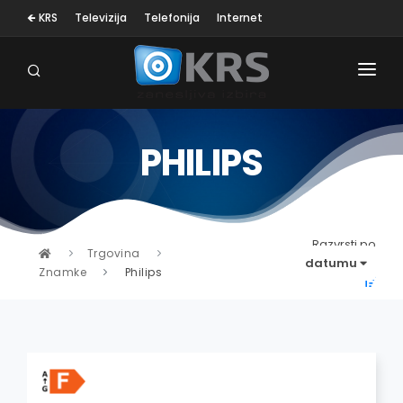
🡸 KRS
Televizija
Telefonija
Internet
PHILIPS
OSEBNA NEGA
MALI GOSP. APARATI
KLIMA NAPRAVE
Razvrsti po
Trgovina
datumu
Znamke
Philips
SESALNIKI
TELEVIZORJI
BELA TEHNIKA
RAČUNALNIŠTVO