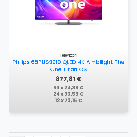
Televizorji
Philips 65PUS9010 QLED 4K Ambilight The
One Titan OS
877,81 €
36 x 24,38 €
24 x 36,58 €
12 x 73,15 €