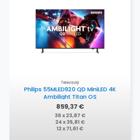
Televizorji
Philips 55MLED920 QD MiniLED 4K
Ambilight Titan OS
859,37 €
36 x 23,87 €
24 x 35,81 €
12 x 71,61 €