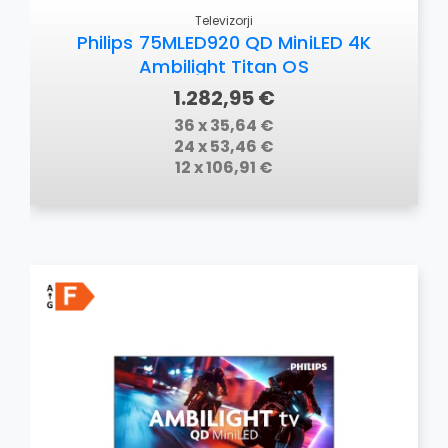
Televizorji
Philips 75MLED920 QD MiniLED 4K
Ambilight Titan OS
1.282,95 €
36 x 35,64 €
24 x 53,46 €
12 x 106,91 €