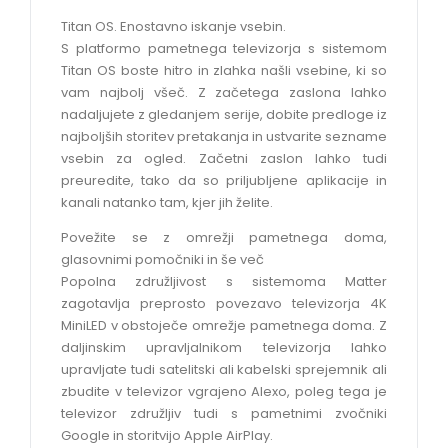
Titan OS. Enostavno iskanje vsebin.
S platformo pametnega televizorja s sistemom
Titan OS boste hitro in zlahka našli vsebine, ki so
vam najbolj všeč. Z začetega zaslona lahko
nadaljujete z gledanjem serije, dobite predloge iz
najboljših storitev pretakanja in ustvarite sezname
vsebin za ogled. Začetni zaslon lahko tudi
preuredite, tako da so priljubljene aplikacije in
kanali natanko tam, kjer jih želite.
Povežite se z omrežji pametnega doma,
glasovnimi pomočniki in še več
Popolna združljivost s sistemoma Matter
zagotavlja preprosto povezavo televizorja 4K
MiniLED v obstoječe omrežje pametnega doma. Z
daljinskim upravljalnikom televizorja lahko
upravljate tudi satelitski ali kabelski sprejemnik ali
zbudite v televizor vgrajeno Alexo, poleg tega je
televizor združljiv tudi s pametnimi zvočniki
Google in storitvijo Apple AirPlay.