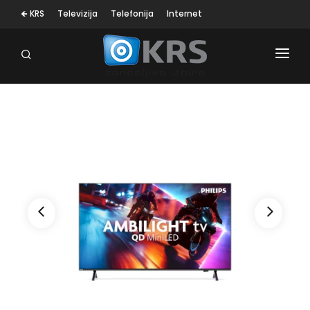
🡸 KRS
Televizija
Telefonija
Internet
OSEBNA NEGA
MALI GOSP. APARATI
KLIMA NAPRAVE
SESALNIKI
TELEVIZORJI
BELA TEHNIKA
RAČUNALNIŠTVO