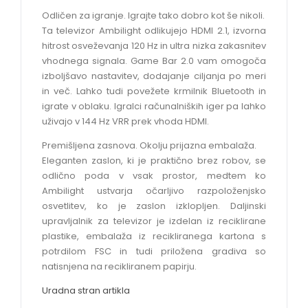
Odličen za igranje. Igrajte tako dobro kot še nikoli.
Ta televizor Ambilight odlikujejo HDMI 2.1, izvorna
hitrost osveževanja 120 Hz in ultra nizka zakasnitev
vhodnega signala. Game Bar 2.0 vam omogoča
izboljšavo nastavitev, dodajanje ciljanja po meri
in več. Lahko tudi povežete krmilnik Bluetooth in
igrate v oblaku. Igralci računalniških iger pa lahko
uživajo v 144 Hz VRR prek vhoda HDMI.
Premišljena zasnova. Okolju prijazna embalaža.
Eleganten zaslon, ki je praktično brez robov, se
odlično poda v vsak prostor, medtem ko
Ambilight ustvarja očarljivo razpoloženjsko
osvetlitev, ko je zaslon izklopljen. Daljinski
upravljalnik za televizor je izdelan iz reciklirane
plastike, embalaža iz recikliranega kartona s
potrdilom FSC in tudi priložena gradiva so
natisnjena na recikliranem papirju.
Uradna stran artikla