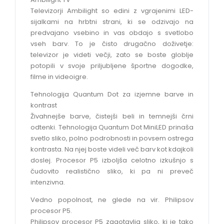
Televizorji Ambilight so edini z vgrajenimi LED-
sijalkami na hrbtni strani, ki se odzivajo na
predvajano vsebino in vas obdajo s svetlobo
vseh barv. To je čisto drugačno doživetje:
televizor je videti večji, zato se boste globlje
potopili v svoje priljubljene športne dogodke,
filme in videoigre.
Tehnologija Quantum Dot za izjemne barve in
kontrast
Živahnejše barve, čistejši beli in temnejši črni
odtenki. Tehnologija Quantum Dot MiniLED prinaša
svetlo sliko, polno podrobnosti in povsem ostrega
kontrasta. Na njej boste videli več barv kot kdajkoli
doslej. Procesor P5 izboljša celotno izkušnjo s
čudovito realistično sliko, ki pa ni preveč
intenzivna.
Vedno popolnost, ne glede na vir. Philipsov
procesor P5.
Philipsov procesor P5 zagotavlja sliko, ki je tako