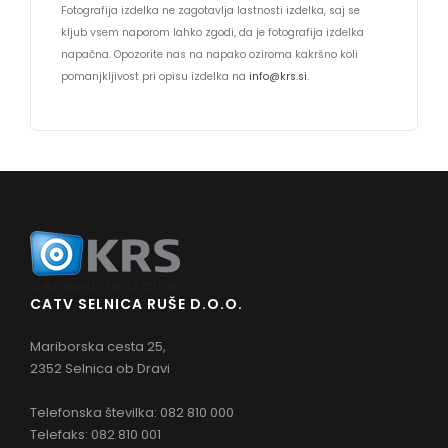
Fotografija izdelka ne zagotavlja lastnosti izdelka, saj se
kljub vsem naporom lahko zgodi, da je fotografija izdelka
napačna. Opozorite nas na napako oziroma kakršno koli
pomanjkljivost pri opisu izdelka na
info@krs.si
.
CATV SELNICA RUŠE D.O.O.
Mariborska cesta 25,
2352 Selnica ob Dravi
Telefonska številka: 082 810 000
Telefaks: 082 810 001