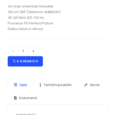
Za vsak vznemirljiv trenutek
215 cm (85") televizor AMBILIGHT
4K QD Mini-LED. 120 Hz.
Procesor P5 Perfect Picture
Dolby Vision in Atmos
V KOŠARICO
Opis
Tehnični podatki
Servis
Dokumenti
Ambilight TV