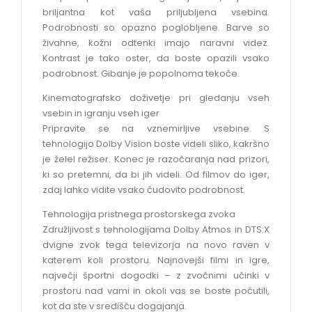
briljantna kot vaša priljubljena vsebina.
Podrobnosti so opazno poglobljene. Barve so
živahne, kožni odtenki imajo naravni videz.
Kontrast je tako oster, da boste opazili vsako
podrobnost. Gibanje je popolnoma tekoče.
Kinematografsko doživetje pri gledanju vseh
vsebin in igranju vseh iger
Pripravite se na vznemirljive vsebine. S
tehnologijo Dolby Vision boste videli sliko, kakršno
je želel režiser. Konec je razočaranja nad prizori,
ki so pretemni, da bi jih videli. Od filmov do iger,
zdaj lahko vidite vsako čudovito podrobnost.
Tehnologija pristnega prostorskega zvoka
Združljivost s tehnologijama Dolby Atmos in DTS:X
dvigne zvok tega televizorja na novo raven v
katerem koli prostoru. Najnovejši filmi in igre,
največji športni dogodki – z zvočnimi učinki v
prostoru nad vami in okoli vas se boste počutili,
kot da ste v središču dogajanja.