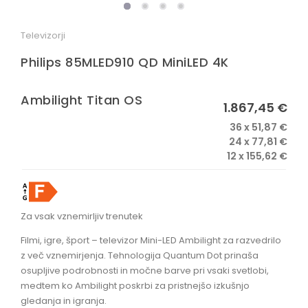
OSTALO
Televizorji
Philips 85MLED910 QD MiniLED 4K
Ambilight Titan OS
1.867,45 €
36 x 51,87 €
24 x 77,81 €
12 x 155,62 €
Za vsak vznemirljiv trenutek
Filmi, igre, šport – televizor Mini-LED Ambilight za razvedrilo
z več vznemirjenja. Tehnologija Quantum Dot prinaša
osupljive podrobnosti in močne barve pri vsaki svetlobi,
medtem ko Ambilight poskrbi za pristnejšo izkušnjo
gledanja in igranja.