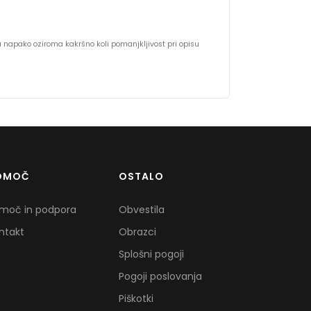
na napako oziroma kakršno koli pomanjkljivost pri opisu
OMOČ
OSTALO
moč in podpora
Obvestila
ntakt
Obrazci
Splošni pogoji
Pogoji poslovanja
Piškotki