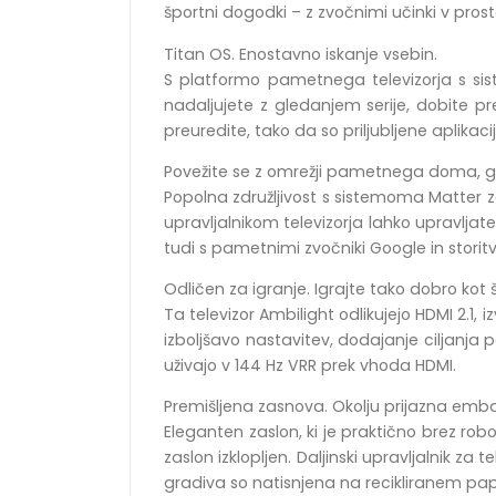
športni dogodki – z zvočnimi učinki v prost
Titan OS. Enostavno iskanje vsebin.
S platformo pametnega televizorja s sis
nadaljujete z gledanjem serije, dobite pr
preuredite, tako da so priljubljene aplikacij
Povežite se z omrežji pametnega doma, g
Popolna združljivost s sistemoma Matter 
upravljalnikom televizorja lahko upravljate 
tudi s pametnimi zvočniki Google in storitvi
Odličen za igranje. Igrajte tako dobro kot še
Ta televizor Ambilight odlikujejo HDMI 2.1
izboljšavo nastavitev, dodajanje ciljanja p
uživajo v 144 Hz VRR prek vhoda HDMI.
Premišljena zasnova. Okolju prijazna emba
Eleganten zaslon, ki je praktično brez rob
zaslon izklopljen. Daljinski upravljalnik za 
gradiva so natisnjena na recikliranem papi