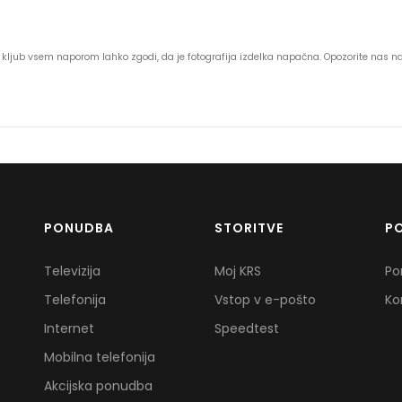
 se kljub vsem naporom lahko zgodi, da je fotografija izdelka napačna. Opozorite nas 
PONUDBA
STORITVE
P
Televizija
Moj KRS
Po
Telefonija
Vstop v e-pošto
Ko
Internet
Speedtest
Mobilna telefonija
Akcijska ponudba