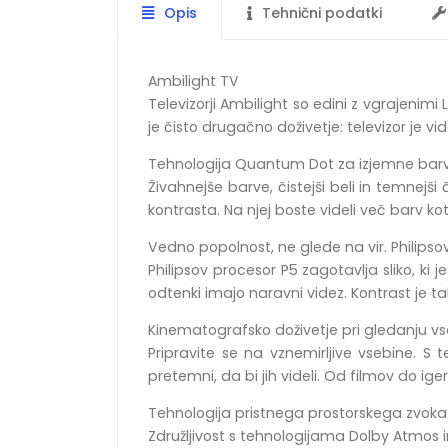
Opis
Tehnični podatki
Ambilight TV
Televizorji Ambilight so edini z vgrajenimi
je čisto drugačno doživetje: televizor je vid
Tehnologija Quantum Dot za izjemne barv
Živahnejše barve, čistejši beli in temnejš
kontrasta. Na njej boste videli več barv kot 
Vedno popolnost, ne glede na vir. Philipso
Philipsov procesor P5 zagotavlja sliko, ki 
odtenki imajo naravni videz. Kontrast je 
Kinematografsko doživetje pri gledanju vse
Pripravite se na vznemirljive vsebine. S te
pretemni, da bi jih videli. Od filmov do ig
Tehnologija pristnega prostorskega zvoka
Združljivost s tehnologijama Dolby Atmos in