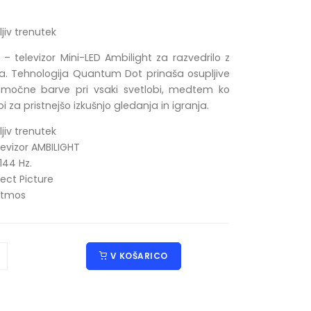
jiv trenutek
rt – televizor Mini-LED Ambilight za razvedrilo z
a. Tehnologija Quantum Dot prinaša osupljive
 močne barve pri vsaki svetlobi, medtem ko
i za pristnejšo izkušnjo gledanja in igranja.
jiv trenutek
levizor AMBILIGHT
144 Hz.
ect Picture
 Atmos
V KOŠARICO