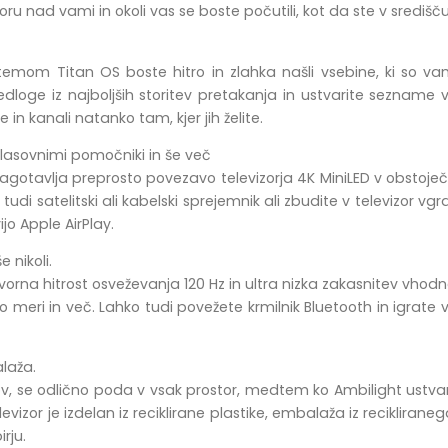
oru nad vami in okoli vas se boste počutili, kot da ste v središč
temom Titan OS boste hitro in zlahka našli vsebine, ki so va
edloge iz najboljših storitev pretakanja in ustvarite sezname 
e in kanali natanko tam, kjer jih želite.
lasovnimi pomočniki in še več
zagotavlja preprosto povezavo televizorja 4K MiniLED v obsto
tudi satelitski ali kabelski sprejemnik ali zbudite v televizor vgra
jo Apple AirPlay.
 nikoli.
, izvorna hitrost osveževanja 120 Hz in ultra nizka zakasnitev
o meri in več. Lahko tudi povežete krmilnik Bluetooth in igrate v
laža.
ov, se odlično poda v vsak prostor, medtem ko Ambilight ustvarja
televizor je izdelan iz reciklirane plastike, embalaža iz reciklira
rju.