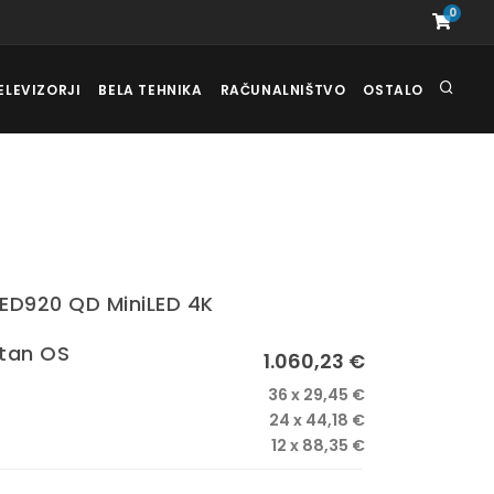
0
ELEVIZORJI
BELA TEHNIKA
RAČUNALNIŠTVO
OSTALO
LED920 QD MiniLED 4K
itan OS
1.060,23 €
36 x 29,45 €
24 x 44,18 €
12 x 88,35 €