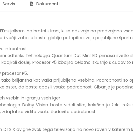
Servis
Dokumenti
 LED-sijalkami na hrbtni strani, ki se odzivajo na predvajano vs
eti večji, zato se boste globlje potopili v svoje priljubljene špor
e in kontrast
i črni odtenki. Tehnologija Quantum Dot MiniLED prinaša svetlo
kdajkoli doslej. Procesor P5 izboljša celotno izkušnjo s čudovito r
v procesor P5.
je tako briljantna kot vaša priljubljena vsebina. Podrobnosti so
tako oster, da boste opazili vsako podrobnost. Gibanje je popol
h vsebin in igranju vseh iger
hnologijo Dolby Vision boste videli sliko, kakršno je želel reži
er, zdaj lahko vidite vsako čudovito podrobnost.
 DTS:X dvigne zvok tega televizorja na novo raven v katerem koli 