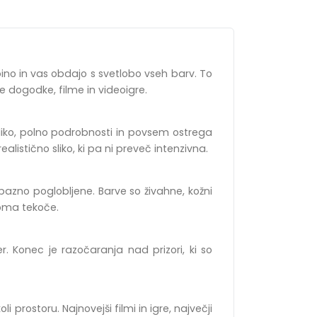
ebino in vas obdajo s svetlobo vseh barv. To
tne dogodke, filme in videoigre.
 sliko, polno podrobnosti in povsem ostrega
ealistično sliko, ki pa ni preveč intenzivna.
 opazno poglobljene. Barve so živahne, kožni
noma tekoče.
ser. Konec je razočaranja nad prizori, ki so
prostoru. Najnovejši filmi in igre, največji