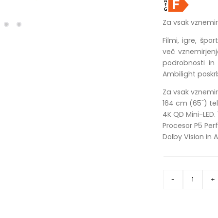
Za vsak vznemirl
Filmi, igre, špo
več vznemirjenj
podrobnosti in
Ambilight poskrb
Za vsak vznemirl
164 cm (65") te
4K QD Mini-LED. 
Procesor P5 Perf
Dolby Vision in