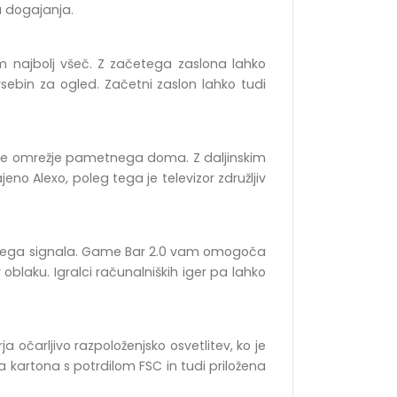
u dogajanja.
m najbolj všeč. Z začetega zaslona lahko
vsebin za ogled. Začetni zaslon lahko tudi
ječe omrežje pametnega doma. Z daljinskim
jeno Alexo, poleg tega je televizor združljiv
 vhodnega signala. Game Bar 2.0 vam omogoča
 oblaku. Igralci računalniških iger pa lahko
 očarljivo razpoloženjsko osvetlitev, ko je
nega kartona s potrdilom FSC in tudi priložena