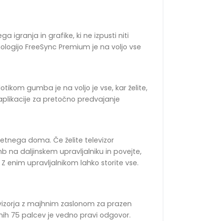
a igranja in grafike, ki ne izpusti niti
nologijo FreeSync Premium je na voljo vse
otikom gumba je na voljo je vse, kar želite,
aplikacije za pretočno predvajanje
etnega doma. Če želite televizor
b na daljinskem upravljalniku in povejte,
t. Z enim upravljalnikom lahko storite vse.
elevizorja z majhnim zaslonom za prazen
mnih 75 palcev je vedno pravi odgovor.