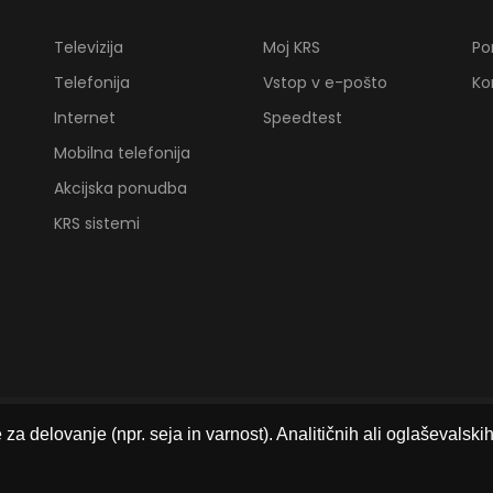
Televizija
Moj KRS
Po
Telefonija
Vstop v e-pošto
Ko
Internet
Speedtest
Mobilna telefonija
Akcijska ponudba
KRS sistemi
a delovanje (npr. seja in varnost). Analitičnih ali oglaševalsk
© 2013 - 2026 CATV Selnica - Ruše d.o.o. • Vse cene vsebujejo DDV.