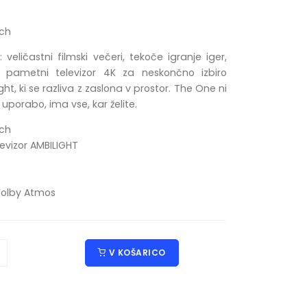
ch
i: veličastni filmski večeri, tekoče igranje iger,
k, pametni televizor 4K za neskončno izbiro
ght, ki se razliva z zaslona v prostor. The One ni
uporabo, ima vse, kar želite.
ch
evizor AMBILIGHT
5
 Dolby Atmos
V KOŠARICO