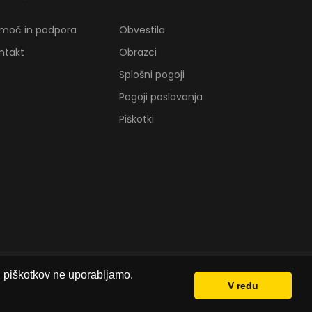
moč in podpora
Obvestila
ntakt
Obrazci
Splošni pogoji
Pogoji poslovanja
Piškotki
ih piškotkov ne uporabljamo.
V redu