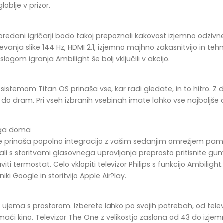
oblje v prizor.
j predani igričarji bodo takoj prepoznali kakovost izjemno odzivneg
anja slike 144 Hz, HDMI 2.1, izjemno majhno zakasnitvijo in teh
slogom igranja Ambilight še bolj vključili v akcijo.
istemom Titan OS prinaša vse, kar radi gledate, in to hitro. Z d
do dram. Pri vseh izbranih vsebinah imate lahko vse najboljše 
ega doma
ome prinaša popolno integracijo z vašim sedanjim omrežjem pam
ali s storitvami glasovnega upravljanja preprosto pritisnite gum
aviti termostat. Celo vklopiti televizor Philips s funkcijo Ambiligh
iki Google in storitvijo Apple AirPlay.
vizor ujema s prostorom. Izberete lahko po svojih potrebah, od t
mači kino. Televizor The One z velikostjo zaslona od 43 do izje