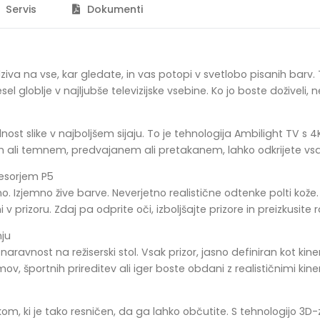
Servis
Dokumenti
odziva na vse, kar gledate, in vas potopi v svetlobo pisanih barv
 globlje v najljubše televizijske vsebine. Ko jo boste doživeli, ne 
polnost slike v najboljšem sijaju. To je tehnologija Ambilight TV 
m ali temnem, predvajanem ali pretakanem, lahko odkrijete vs
cesorjem P5
no. Izjemno žive barve. Neverjetno realistične odtenke polti kož
i v prizoru. Zdaj pa odprite oči, izboljšajte prizore in preizkusite r
ju
ravnost na režiserski stol. Vsak prizor, jasno definiran kot kine
v, športnih prireditev ali iger boste obdani z realističnimi kin
m, ki je tako resničen, da ga lahko občutite. S tehnologijo 3D-z