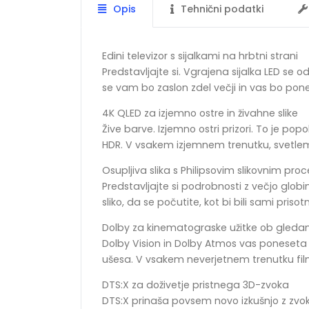
Opis
Tehnični podatki
Edini televizor s sijalkami na hrbtni strani
Predstavljajte si. Vgrajena sijalka LED se 
se vam bo zaslon zdel večji in vas bo ponesel
4K QLED za izjemno ostre in živahne slike
Žive barve. Izjemno ostri prizori. To je po
HDR. V vsakem izjemnem trenutku, svetle
Osupljiva slika s Philipsovim slikovnim pro
Predstavljajte si podrobnosti z večjo globi
sliko, da se počutite, kot bi bili sami prisotn
Dolby za kinematograske užitke ob gledan
Dolby Vision in Dolby Atmos vas poneseta na
ušesa. V vsakem neverjetnem trenutku filmo
DTS:X za doživetje pristnega 3D-zvoka
DTS:X prinaša povsem novo izkušnjo z zvoko