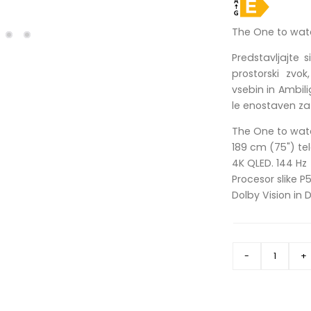
The One to wat
Predstavljajte s
prostorski zvo
vsebin in Ambili
le enostaven za 
The One to wat
189 cm (75") tel
4K QLED. 144 Hz
Procesor slike P
Dolby Vision in