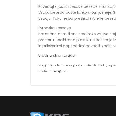
Povečajte jasnost vsake besede s funkcij
Vsako besedo boste lahko slišali jasneje. 
ozadju. Tako ne bo preslišal niti ene besed
Evropska zasnova
Natančno domišljeno sredinsko vrtljivo sto
prostoru. Reciklirana plastika, iz katere je
in priloženimi papirnatimi navodili izpolni
Uradna stran artikla
Fotografija izdelka ne zagotavlja lastnosti izdelka, saj
izdelka na
info@krs.si
.