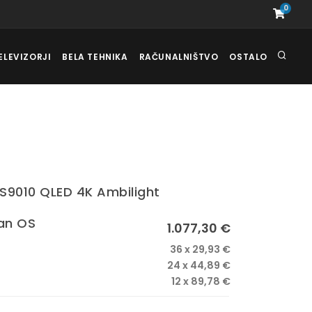
0
ELEVIZORJI
BELA TEHNIKA
RAČUNALNIŠTVO
OSTALO
US9010 QLED 4K Ambilight
an OS
1.077,30 €
36 x 29,93 €
24 x 44,89 €
12 x 89,78 €