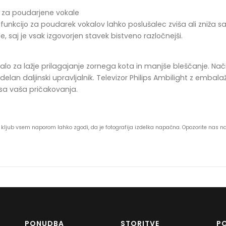
o za poudarjene vokale
S funkcijo za poudarek vokalov lahko poslušalec zviša ali zniža
e, saj je vsak izgovorjen stavek bistveno razločnejši.
jalo za lažje prilagajanje zornega kota in manjše bleščanje. Nač
 izdelan daljinski upravljalnik. Televizor Philips Ambilight z emba
 vsa vaša pričakovanja.
 se kljub vsem naporom lahko zgodi, da je fotografija izdelka napačna. Opozorite nas 
PONUDBA
STORITVE
P