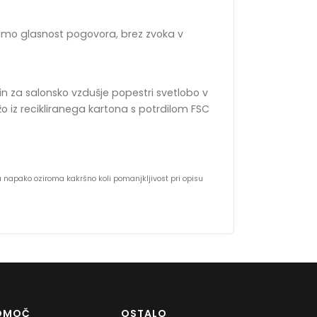
 samo glasnost pogovora, brez zvoka v
in za salonsko vzdušje popestri svetlobo v
lažo iz recikliranega kartona s potrdilom FSC
na napako oziroma kakršno koli pomanjkljivost pri opisu
OMOČ
OSTALO