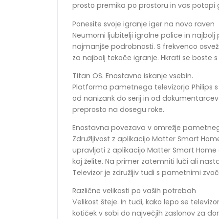
prosto premika po prostoru in vas potopi gl
Ponesite svoje igranje iger na novo raven
Neumorni ljubitelji igralne palice in najbol
najmanjše podrobnosti. S frekvenco osvežev
za najbolj tekoče igranje. Hkrati se boste s 
Titan OS. Enostavno iskanje vsebin.
Platforma pametnega televizorja Philips s s
od nanizank do serij in od dokumentarcev 
preprosto na dosegu roke.
Enostavna povezava v omrežje pametn
Združljivost z aplikacijo Matter Smart H
upravljati z aplikacijo Matter Smart Home 
kaj želite. Na primer zatemniti luči ali nast
Televizor je združljiv tudi s pametnimi zvočn
Različne velikosti po vaših potrebah
Velikost šteje. In tudi, kako lepo se tele
kotiček v sobi do največjih zaslonov za do