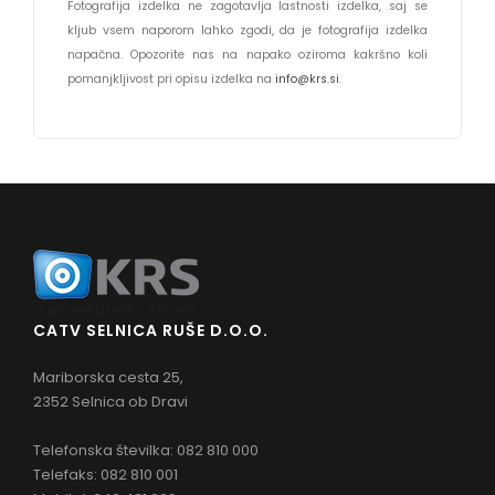
Fotografija izdelka ne zagotavlja lastnosti izdelka, saj se
kljub vsem naporom lahko zgodi, da je fotografija izdelka
napačna. Opozorite nas na napako oziroma kakršno koli
pomanjkljivost pri opisu izdelka na
info@krs.si
.
CATV SELNICA RUŠE D.O.O.
Mariborska cesta 25,
2352 Selnica ob Dravi
Telefonska številka: 082 810 000
Telefaks: 082 810 001