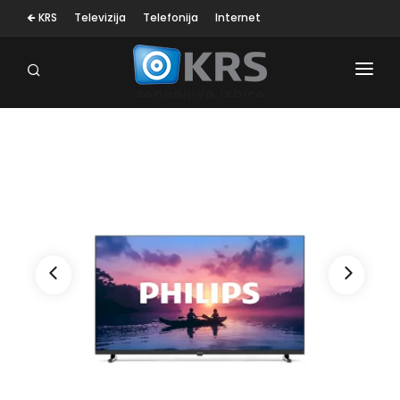
🡸 KRS
Televizija
Telefonija
Internet
OSEBNA NEGA
MALI GOSP. APARATI
KLIMA NAPRAVE
SESALNIKI
TELEVIZORJI
BELA TEHNIKA
RAČUNALNIŠTVO