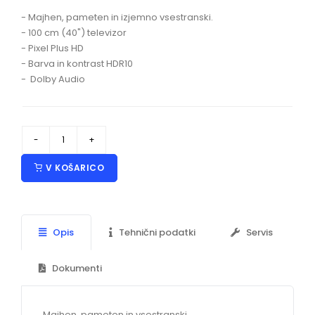
- Majhen, pameten in izjemno vsestranski.
- 100 cm (40") televizor
- Pixel Plus HD
- Barva in kontrast HDR10
- Dolby Audio
V KOŠARICO
Opis
Tehnični podatki
Servis
Dokumenti
Majhen, pameten in vsestranski