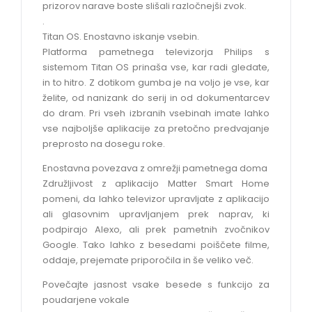
prizorov narave boste slišali razločnejši zvok.
.
Titan OS. Enostavno iskanje vsebin.
Platforma pametnega televizorja Philips s
sistemom Titan OS prinaša vse, kar radi gledate,
in to hitro. Z dotikom gumba je na voljo je vse, kar
želite, od nanizank do serij in od dokumentarcev
do dram. Pri vseh izbranih vsebinah imate lahko
vse najboljše aplikacije za pretočno predvajanje
preprosto na dosegu roke.
Enostavna povezava z omrežji pametnega doma
Združljivost z aplikacijo Matter Smart Home
pomeni, da lahko televizor upravljate z aplikacijo
ali glasovnim upravljanjem prek naprav, ki
podpirajo Alexo, ali prek pametnih zvočnikov
Google. Tako lahko z besedami poiščete filme,
oddaje, prejemate priporočila in še veliko več.
Povečajte jasnost vsake besede s funkcijo za
poudarjene vokale