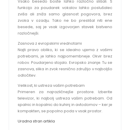
Vsako besedo boste lahko razločno slišali. S
funkcijo za poudarek vokalov lahko poslušalec
zviša ali zniža samo glasnost pogovora, brez
zvoka v ozadju. Tako ne bo preslišal niti ene
besede, saj je vsak izgovorjen stavek bistveno
razločnejši.
Zasnova z evropskimi vrednotami
Najti pravo obliko, ki se idealno ujema z vašimi
potrebami, je lahko najpomembneje. Okvir brez
robov. Poudarjeno stojalo. Evropsko znanje. Tu se
zasnova, slika in zvok resnično združijo v najboljšo
odločitev.
Velikost, ki ustreza vašim potrebam
Primeren za najrazličnejše prostore. Izberite
televizor, ki najbolj ustreza vašim potrebam. Od
spalnic in kopalnic do kuhinj in avtodomov – ker je
kompakten, se popolno poda v vsak prostor.
Uradna stran artikla