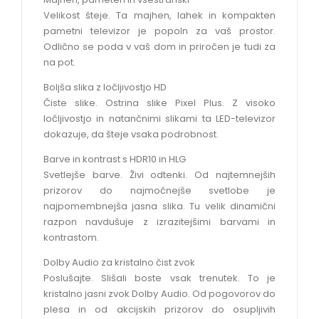
Velikost šteje. Ta majhen, lahek in kompakten
pametni televizor je popoln za vaš prostor.
Odlično se poda v vaš dom in priročen je tudi za
na pot.
Boljša slika z ločljivostjo HD
Čiste slike. Ostrina slike Pixel Plus. Z visoko
ločljivostjo in natančnimi slikami ta LED-televizor
dokazuje, da šteje vsaka podrobnost.
Barve in kontrast s HDR10 in HLG
Svetlejše barve. Živi odtenki. Od najtemnejših
prizorov do najmočnejše svetlobe je
najpomembnejša jasna slika. Tu velik dinamični
razpon navdušuje z izrazitejšimi barvami in
kontrastom.
Dolby Audio za kristalno čist zvok
Poslušajte. Slišali boste vsak trenutek. To je
kristalno jasni zvok Dolby Audio. Od pogovorov do
plesa in od akcijskih prizorov do osupljivih