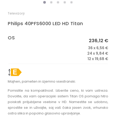
OSTALO
Televizorji
Philips 40PFS6000 LED HD Titan
OS
236,12 €
36 x 6,56 €
24 x 9,84 €
12 x 19,68 €
Majhen, pameten in izjemno vsestranski.
Pomislite na kompaktnost. Izberite ceno, ki vam ustreza.
Dovolite, da vam operacijski sistem Titan OS pomaga hitro
poiskati priljubljene vsebine v HD. Namestite se udobno,
sprostite se in uživajte, saj vaš čaka jasen zvok, vrhunsko
ostra slika in popolno glasovno upravljanje.