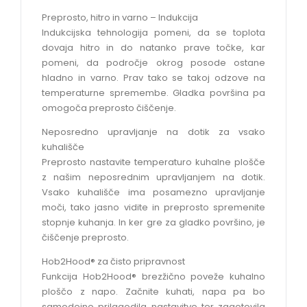
Preprosto, hitro in varno – Indukcija
Indukcijska tehnologija pomeni, da se toplota
dovaja hitro in do natanko prave točke, kar
pomeni, da področje okrog posode ostane
hladno in varno. Prav tako se takoj odzove na
temperaturne spremembe. Gladka površina pa
omogoča preprosto čiščenje.
Neposredno upravljanje na dotik za vsako
kuhališče
Preprosto nastavite temperaturo kuhalne plošče
z našim neposrednim upravljanjem na dotik.
Vsako kuhališče ima posamezno upravljanje
moči, tako jasno vidite in preprosto spremenite
stopnje kuhanja. In ker gre za gladko površino, je
čiščenje preprosto.
Hob2Hood® za čisto pripravnost
Funkcija Hob2Hood® brezžično poveže kuhalno
ploščo z napo. Začnite kuhati, napa pa bo
samodejno prilagodila nastavitve ter zagotovila