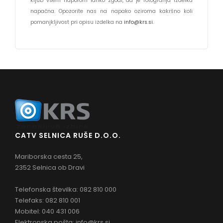
kljub vsem naporom lahko zgodi, da je fotografija izdelka
napačna. Opozorite nas na napako oziroma kakršno koli
pomanjkljivost pri opisu izdelka na
info@krs.si
.
CATV SELNICA RUŠE D.O.O.
Mariborska cesta 25,
2352 Selnica ob Dravi
Telefonska številka: 082 810 000
Telefaks: 082 810 001
Mobitel: 040 431 006
Elektronska pošta:
info@krs.si