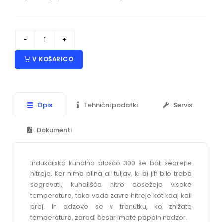
V KOŠARICO
Opis
Tehnični podatki
Servis
Dokumenti
Indukcijsko kuhalno ploščo 300 še bolj segrejte
hitreje. Ker nima plina ali tuljav, ki bi jih bilo treba
segrevati, kuhališča hitro dosežejo visoke
temperature, tako voda zavre hitreje kot kdaj koli
prej. In odzove se v trenutku, ko znižate
temperaturo, zaradi česar imate popoln nadzor.