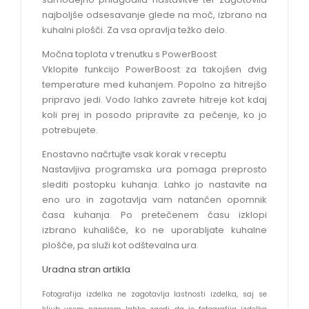
najboljše odsesavanje glede na moč, izbrano na
kuhalni plošči. Za vsa opravlja težko delo.
Močna toplota v trenutku s PowerBoost
Vklopite funkcijo PowerBoost za takojšen dvig
temperature med kuhanjem. Popolno za hitrejšo
pripravo jedi. Vodo lahko zavrete hitreje kot kdaj
koli prej in posodo pripravite za pečenje, ko jo
potrebujete.
Enostavno načrtujte vsak korak v receptu
Nastavljiva programska ura pomaga preprosto
slediti postopku kuhanja. Lahko jo nastavite na
eno uro in zagotavlja vam natančen opomnik
časa kuhanja. Po pretečenem času izklopi
izbrano kuhališče, ko ne uporabljate kuhalne
plošče, pa služi kot odštevalna ura.
Uradna stran artikla
Fotografija izdelka ne zagotavlja lastnosti izdelka, saj se