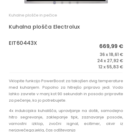
OSTALO
Kuhalne plošče in pečice
Kuhalna plošča Electrolux
EIT60443X
669,99 €
36 x 18,61 €
24 x 27,92 €
12 x 55,83 €
Vklopite funkcijo PowerBoost za takojšen dvig temperature
med kuhanjem. Popolno za hitrejšo pripravo jedi. Vodo
lahko zavrete v manj kot 90 sekundah in posodo pripravite
za pečenje, ko jo potrebujete.
4x indukcijska kuhališča, upravljanje na dotik, samodejno
hitro segrevanje, zaklepanje tipk, zaznavanje posode,
varnostni izklop, zvočni isgnal, ecitimer, okvir iz
nerjavečega jekla, čas odštevanja