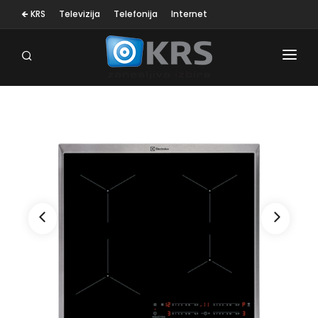
🡸 KRS
Televizija
Telefonija
Internet
OSEBNA NEGA
MALI GOSP. APARATI
KLIMA NAPRAVE
SESALNIKI
TELEVIZORJI
BELA TEHNIKA
RAČUNALNIŠTVO