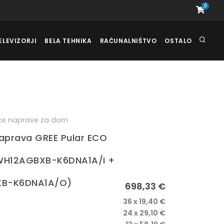
0
ELEVIZORJI
BELA TEHNIKA
RAČUNALNIŠTVO
OSTALO
ske naprave za dom
aprava GREE Pular ECO
WH12AGBXB-K6DNA1A/I +
B-K6DNA1A/O)
698,33 €
36 x 19,40 €
24 x 29,10 €