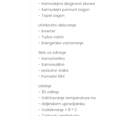
- Samodejna diagnoza okvare
- Samodejni ponovni zagon
- Topel zagon
Učinkovito delovanje
- Inverter
- Turbo način
- Energetsko varčevanje
Skrb za zdravje
- Samočistilno
- Samosušilno
- Ionizator zraka
- Pomožni filtri
Udobje
- 3D zaklop
- Odčitavanje temperature na
- daljinskem upravljalniku
- Vzdrževanje + 8 ° C
- 7 hitrosti ventilatorja