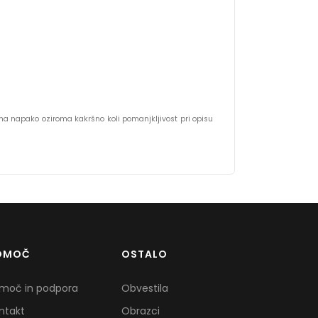
s na napako oziroma kakršno koli pomanjkljivost pri opisu
OMOČ
OSTALO
moč in podpora
Obvestila
ntakt
Obrazci