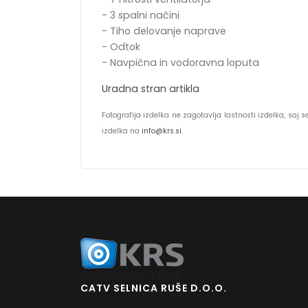
- 3 spalni načini
- Tiho delovanje naprave
- Odtok
- Navpična in vodoravna loputa
Uradna stran artikla
Fotografija izdelka ne zagotavlja lastnosti izdelka, saj
izdelka na
info@krs.si
.
CATV SELNICA RUŠE D.O.O.