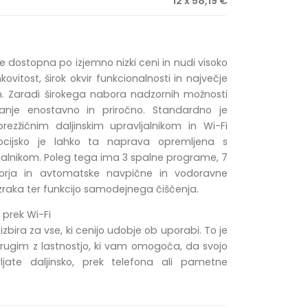
12 x 58,19 €
je dostopna po izjemno nizki ceni in nudi visoko
ovitost, širok okvir funkcionalnosti in največje
 Zaradi širokega nabora nadzornih možnosti
anje enostavno in priročno. Standardno je
rezžičnim daljinskim upravljalnikom in Wi-Fi
cijsko je lahko ta naprava opremljena s
jalnikom. Poleg tega ima 3 spalne programe, 7
latorja in avtomatske navpične in vodoravne
zraka ter funkcijo samodejnega čiščenja.
prek Wi-Fi
 izbira za vse, ki cenijo udobje ob uporabi. To je
rugim z lastnostjo, ki vam omogoča, da svojo
jate daljinsko, prek telefona ali pametne