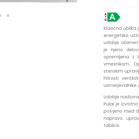
Klasična oblika 
energetsko učink
udobje obenem.
je njeno delov
opremljena z b
vmesnikom. Op
stenskim upravl
hitrosti venti
usmerjevalnike 
Udobje nadzora 
Pular je izvrstna
potrjeno med d
napravo upravl
tablice.