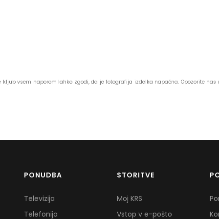
 se kljub vsem naporom lahko zgodi, da je fotografija izdelka napačna. Opozorite na
PONUDBA
STORITVE
P
Televizija
Moj KRS
Po
Telefonija
Vstop v e-pošto
Ko