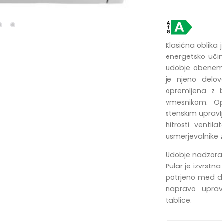
Klasična oblika 
energetsko učink
udobje obenem.
je njeno delov
opremljena z b
vmesnikom. Op
stenskim upravl
hitrosti venti
usmerjevalnike 
Udobje nadzora 
Pular je izvrstna
potrjeno med d
napravo upravl
tablice.