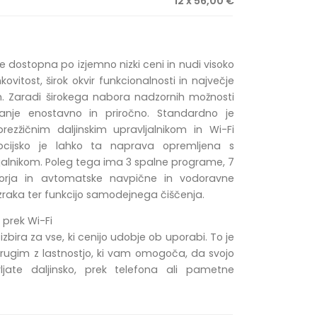
12 x 56,00 €
je dostopna po izjemno nizki ceni in nudi visoko
ovitost, širok okvir funkcionalnosti in največje
 Zaradi širokega nabora nadzornih možnosti
anje enostavno in priročno. Standardno je
rezžičnim daljinskim upravljalnikom in Wi-Fi
cijsko je lahko ta naprava opremljena s
jalnikom. Poleg tega ima 3 spalne programe, 7
latorja in avtomatske navpične in vodoravne
zraka ter funkcijo samodejnega čiščenja.
prek Wi-Fi
 izbira za vse, ki cenijo udobje ob uporabi. To je
rugim z lastnostjo, ki vam omogoča, da svojo
jate daljinsko, prek telefona ali pametne