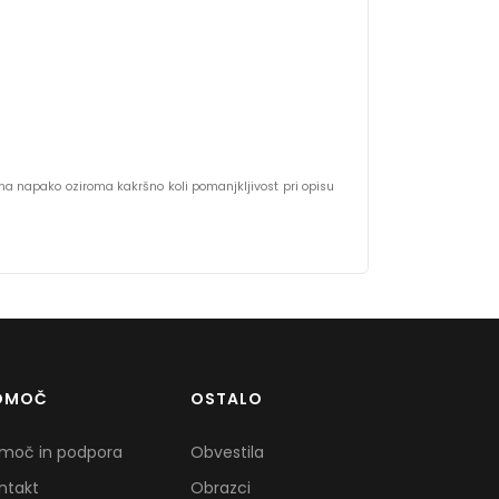
s na napako oziroma kakršno koli pomanjkljivost pri opisu
OMOČ
OSTALO
moč in podpora
Obvestila
ntakt
Obrazci