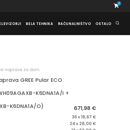
0
ELEVIZORJI
BELA TEHNIKA
RAČUNALNIŠTVO
OSTALO
ske naprave za dom
aprava GREE Pular ECO
WH09AGAXB-K6DNA1A/I +
B-K6DNA1A/O)
671,98 €
36 x 18,67 €
24 x 28,00 €