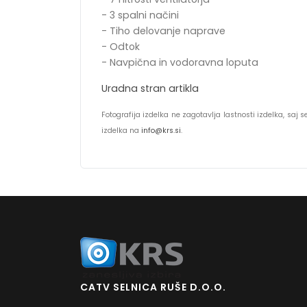
- 3 spalni načini
- Tiho delovanje naprave
- Odtok
- Navpična in vodoravna loputa
Uradna stran artikla
Fotografija izdelka ne zagotavlja lastnosti izdelka, saj
izdelka na
info@krs.si
.
CATV SELNICA RUŠE D.O.O.