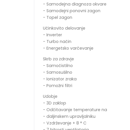
- Samodejna diagnoza okvare
- Samodejni ponovni zagon
- Topel zagon
Učinkovito delovanje
- Inverter
- Turbo način
- Energetsko varčevanje
Skrb za zdravje
- Samočistilno
- Samosušilno
- Ionizator zraka
- Pomožni filtri
Udobje
- 3D zaklop
- Odčitavanje temperature na
- daljinskem upravljalniku
- Vzdrževanje + 8 ° C
- 7 hitrosti ventilatorja