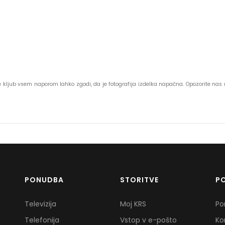
 se kljub vsem naporom lahko zgodi, da je fotografija izdelka napačna. Opozorite na
PONUDBA
STORITVE
P
Televizija
Moj KRS
Po
Telefonija
Vstop v e-pošto
Ko