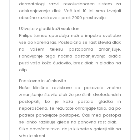
dermatologi razvil revolucionaren sistem za
odstranjevanje dlak. Več kot 10 let smo izvajali
obsežne raziskave s prek 2000 prostovoljci.
Uživajte v gladki koži vsak dan
Philips Lumea uporablja nežne impulze svetlobe
vse do korena las. Posledično se rast števila dlak
na vašem telesu postopoma zmanjšuje.
Ponavljanje tega načina odstranjevanja dlačic
pusti vašo kožo čudovito, brez dlak in gladko na
otip.
Enostavno in učinkovito
Naše klinične raziskave so pokazale znatno
zmanjšanje števila dlak že po štirih dvotedenskih
postopkih, ko je koža postala gladka in
neporaščena. Te rezultate ohranjajte tako, da po
potrebi ponavljate postopek. Čas med postopki
se lahko razlikuje glede na ponovno rast dlak. -
Sliko povečate tako, da jo kliknete v galeriji slik na
vrhu te strani.