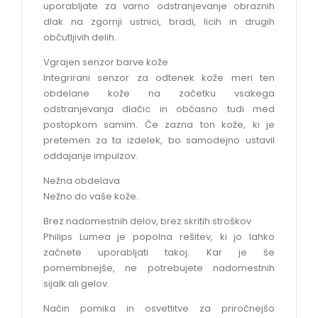
uporabljate za varno odstranjevanje obraznih
dlak na zgornji ustnici, bradi, licih in drugih
občutljivih delih.
Vgrajen senzor barve kože
Integrirani senzor za odtenek kože meri ten
obdelane kože na začetku vsakega
odstranjevanja dlačic in občasno tudi med
postopkom samim. Če zazna ton kože, ki je
pretemen za ta izdelek, bo samodejno ustavil
oddajanje impulzov.
Nežna obdelava
Nežno do vaše kože.
Brez nadomestnih delov, brez skritih stroškov
Philips Lumea je popolna rešitev, ki jo lahko
začnete uporabljati takoj. Kar je še
pomembnejše, ne potrebujete nadomestnih
sijalk ali gelov.
Način pomika in osvetlitve za priročnejšo