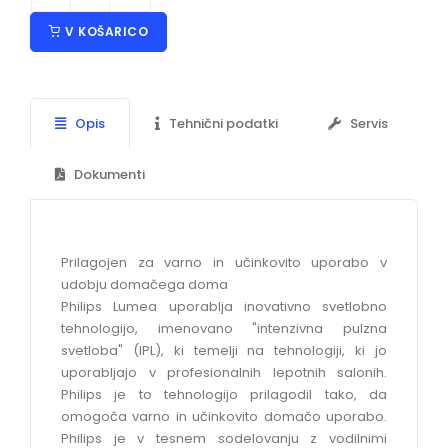
V KOŠARICO
Opis
Tehnični podatki
Servis
Dokumenti
Prilagojen za varno in učinkovito uporabo v
udobju domačega doma
Philips Lumea uporablja inovativno svetlobno
tehnologijo, imenovano "intenzivna pulzna
svetloba" (IPL), ki temelji na tehnologiji, ki jo
uporabljajo v profesionalnih lepotnih salonih.
Philips je to tehnologijo prilagodil tako, da
omogoča varno in učinkovito domačo uporabo.
Philips je v tesnem sodelovanju z vodilnimi