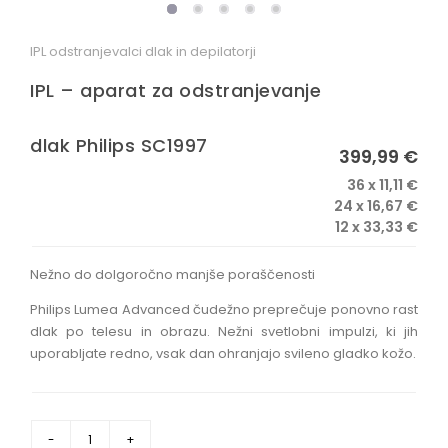
OSTALO
IPL odstranjevalci dlak in depilatorji
IPL – aparat za odstranjevanje
dlak Philips SC1997
399,99 €
36 x 11,11 €
24 x 16,67 €
12 x 33,33 €
Nežno do dolgoročno manjše poraščenosti
Philips Lumea Advanced čudežno preprečuje ponovno rast
dlak po telesu in obrazu. Nežni svetlobni impulzi, ki jih
uporabljate redno, vsak dan ohranjajo svileno gladko kožo.