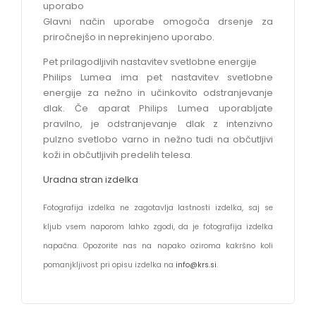
uporabo
Glavni način uporabe omogoča drsenje za
priročnejšo in neprekinjeno uporabo.
Pet prilagodljivih nastavitev svetlobne energije
Philips Lumea ima pet nastavitev svetlobne
energije za nežno in učinkovito odstranjevanje
dlak. Če aparat Philips Lumea uporabljate
pravilno, je odstranjevanje dlak z intenzivno
pulzno svetlobo varno in nežno tudi na občutljivi
koži in občutljivih predelih telesa.
Uradna stran izdelka
Fotografija izdelka ne zagotavlja lastnosti izdelka, saj se
kljub vsem naporom lahko zgodi, da je fotografija izdelka
napačna. Opozorite nas na napako oziroma kakršno koli
pomanjkljivost pri opisu izdelka na
info@krs.si
.