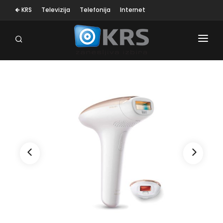
🡸 KRS
Televizija
Telefonija
Internet
OSEBNA NEGA
MALI GOSP. APARATI
KLIMA NAPRAVE
SESALNIKI
TELEVIZORJI
BELA TEHNIKA
RAČUNALNIŠTVO