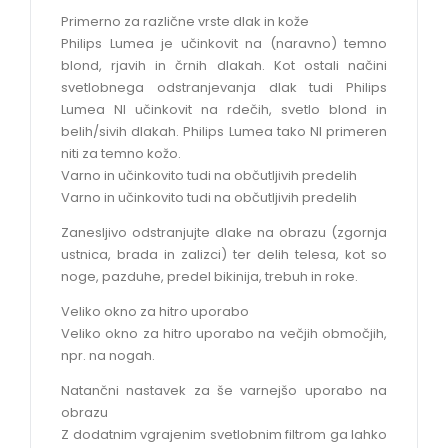
Primerno za različne vrste dlak in kože
Philips Lumea je učinkovit na (naravno) temno
blond, rjavih in črnih dlakah. Kot ostali načini
svetlobnega odstranjevanja dlak tudi Philips
Lumea NI učinkovit na rdečih, svetlo blond in
belih/sivih dlakah. Philips Lumea tako NI primeren
niti za temno kožo.
Varno in učinkovito tudi na občutljivih predelih
Varno in učinkovito tudi na občutljivih predelih
Zanesljivo odstranjujte dlake na obrazu (zgornja
ustnica, brada in zalizci) ter delih telesa, kot so
noge, pazduhe, predel bikinija, trebuh in roke.
Veliko okno za hitro uporabo
Veliko okno za hitro uporabo na večjih območjih,
npr. na nogah.
Natančni nastavek za še varnejšo uporabo na
obrazu
Z dodatnim vgrajenim svetlobnim filtrom ga lahko